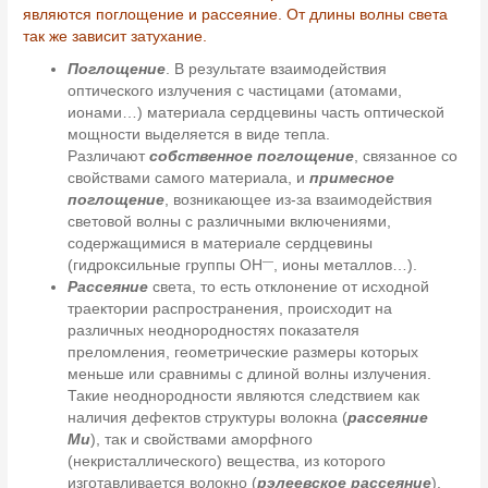
являются поглощение и рассеяние. От длины волны света
так же зависит затухание.
Поглощение
. В результате взаимодействия
оптического излучения с частицами (атомами,
ионами…) материала сердцевины часть оптической
мощности выделяется в виде тепла.
Различают
собственное поглощение
, связанное со
свойствами самого материала, и
примесное
поглощение
, возникающее из-за взаимодействия
световой волны с различными включениями,
содержащимися в материале сердцевины
—
(гидроксильные группы OH
, ионы металлов…).
Рассеяние
света, то есть отклонение от исходной
траектории распространения, происходит на
различных неоднородностях показателя
преломления, геометрические размеры которых
меньше или сравнимы с длиной волны излучения.
Такие неоднородности являются следствием как
наличия дефектов структуры волокна (
рассеяние
Ми
), так и свойствами аморфного
(некристаллического) вещества, из которого
изготавливается волокно (
рэлеевское рассеяние
).