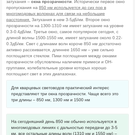
затухания –
окна прозрачности
. Исторически первое окно
пропускания на
850 нм используется до сих пор в
многомодовых волокнах для связи на небольшие
расстояния.
Затухания в нем 3-5дБ/км. Второе окно
прозрачности на 1300-1310 нм имеет затухание на уровне
0.3-0.4дБ/км. Третье окно, самое популярное сегодня, с
длиной волны 1500-1550 нм, имеет затухание около 0.22-
0.3дБ/км. Свет с длинами волн короче 850 нм достаточно
активно рассеивается, длиннее 1650 нм – уже сильно
поглощается стеклом. Пики поглощения между окнами
прозрачности обусловлены наличием примеси и OH-
группами, колебательные уровни которых хорошо
поглощают свет в этих диапазонах.
Для кварцевых световодов практический интерес
представляют три окна прозрачности. Чаще всего это
три длины – 850 нм, 1300 нм и 1500 нм
На сегодняшний день 850 нм обычно используется в
многомодовых линиях с дальностью передачи до 3-5
км, все остальные длины волн (1310 нм и 1550 нм) –