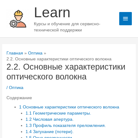
Перейти
Learn
к
содержимому
Глав
Курсы и обучение для сервисно-
мен
технической поддержки
Главная
Оптика
2.2. Основные характеристики оптического волокна
2.2. Основные характеристики
оптического волокна
/
Оптика
Содержание
1
Основные характеристики оптического волокна
1.1
Геометрические параметры.
1.2
Числовая апертура.
1.3
Профиль показателя преломления.
1.4
Затухание (потери).
1.5
Окно прозрачности