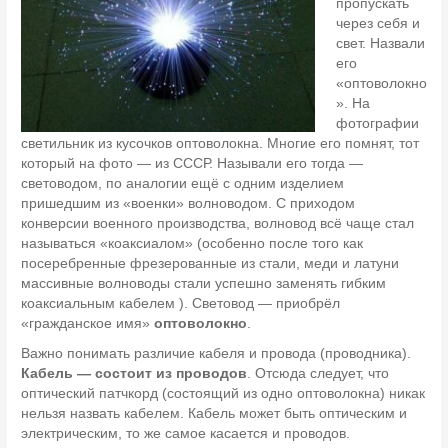
пропускать
через себя и
свет. Назвали
его
«оптоволокно
». На
фотографии
светильник из кусочков оптоволокна. Многие его помнят, тот
который на фото — из СССР. Называли его тогда —
световодом, по аналогии ещё с одним изделием
пришедшим из «военки» волноводом. С приходом
конверсии военного производства, волновод всё чаще стал
называться «коаксиалом» (особенно после того как
посеребренные фрезерованные из стали, меди и латуни
массивные волноводы стали успешно заменять гибким
коаксиальным кабелем ). Световод — приобрёл
«гражданское имя»
оптоволокно
.
Важно понимать различие кабеля и провода (проводника).
Кабель — состоит из проводов
. Отсюда следует, что
оптический патчкорд (состоящий из одно оптоволокна) никак
нельзя назвать кабелем. Кабель может быть оптическим и
электрическим, то же самое касается и проводов.