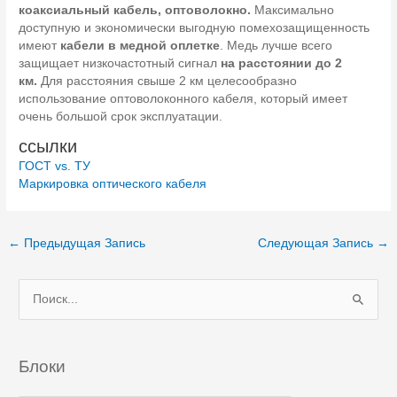
коаксиальный кабель, оптоволокно.
Максимально
доступную и экономически выгодную помехозащищенность
имеют
кабели в медной оплетке
. Медь лучше всего
защищает низкочастотный сигнал
на расстоянии до 2
км.
Для расстояния свыше 2 км целесообразно
использование оптоволоконного кабеля, который имеет
очень большой срок эксплуатации.
ссылки
ГОСТ vs. ТУ
Маркировка оптического кабеля
Навигация
←
Предыдущая Запись
Следующая Запись
→
по
записям
П
о
и
с
Блоки
к