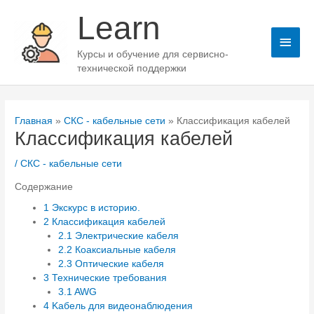
Перейти
Learn
к
содержимому
Глав
Курсы и обучение для сервисно-
мен
технической поддержки
Главная
СКС - кабельные сети
Классификация кабелей
Классификация кабелей
/
СКС - кабельные сети
Содержание
1
Экскурс в историю.
2
Классификация кабелей
2.1
Электрические кабеля
2.2
Коаксиальные кабеля
2.3
Оптические кабеля
3
Технические требования
3.1
AWG
4
Kабель для видеонаблюдения