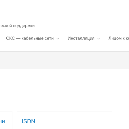
ческой поддержки
СКС — кабельные сети
Инсталляция
Лицом к к
чи
ISDN