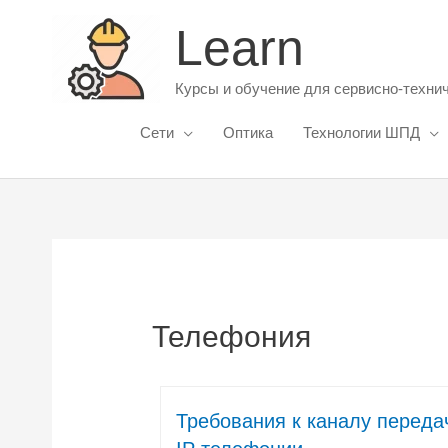
Перейти
Learn
к
содержимому
Курсы и обучение для сервисно-техни
Сети
Оптика
Технологии ШПД
Телефония
Требования к каналу переда