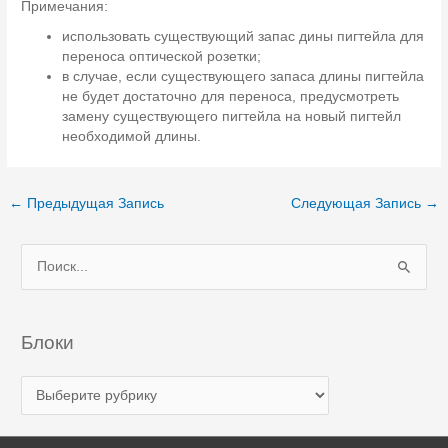
Примечания:
использовать существующий запас дины пигтейла для
переноса оптической розетки;
в случае, если существующего запаса длины пигтейла
не будет достаточно для переноса, предусмотреть
замену существующего пигтейла на новый пигтейл
необходимой длины.
Навигация
←
Предыдущая Запись
Следующая Запись
→
по
записям
П
о
и
с
Блоки
к
Б
:
л
о