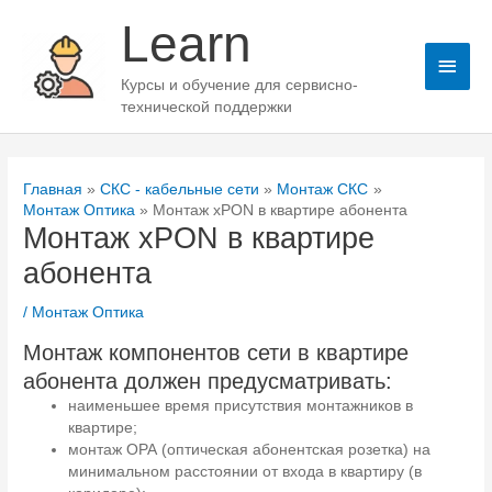
Перейти
Learn
к
содержимому
Глав
Курсы и обучение для сервисно-
мен
технической поддержки
Главная
СКС - кабельные сети
Монтаж СКС
Монтаж Оптика
Монтаж xPON в квартире абонента
Монтаж xPON в квартире
абонента
/
Монтаж Оптика
Монтаж компонентов сети в квартире
абонента должен предусматривать:
наименьшее время присутствия монтажников в
квартире;
монтаж ОРА (оптическая абонентская розетка) на
минимальном расстоянии от входа в квартиру (в