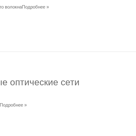
ого волокнаПодробнее »
е оптические сети
иПодробнее »