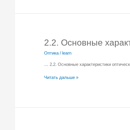
пассивные
оптические
сети
2.2. Основные харак
Оптика
/
learn
… 2.2. Основные характеристики оптичес
2.2.
Читать дальше »
Основные
характеристики
оптического
волокна