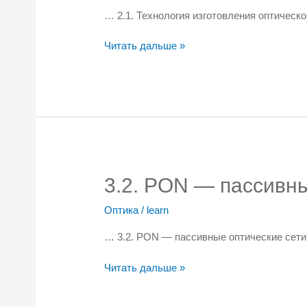
… 2.1. Технология изготовления оптическ
2.1.
Читать дальше »
Технология
изготовления
оптического
волокна
3.2. PON — пассивны
Оптика
/
learn
… 3.2. PON — пассивные оптические сет
3.2.
Читать дальше »
PON
—