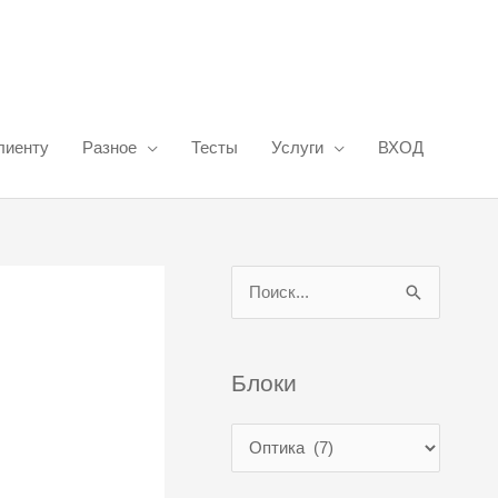
лиенту
Разное
Тесты
Услуги
ВХОД
П
о
и
Блоки
с
к
Б
:
л