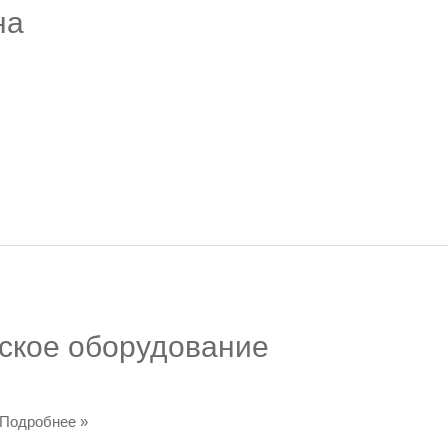
на
еское оборудование
еПодробнее »