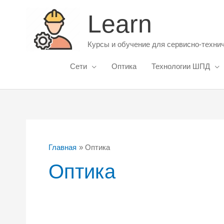
Перейти
Learn
к
содержимому
Курсы и обучение для сервисно-техни
Сети
Оптика
Технологии ШПД
Главная
Оптика
Оптика