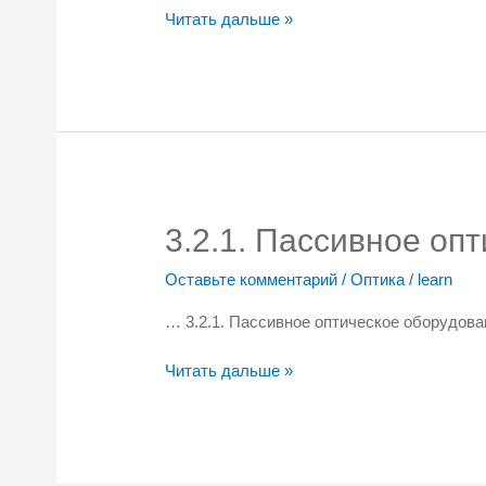
3.1.
Читать дальше »
Активное
оптическое
оборудование
3.2.1. Пассивное оп
Оставьте комментарий
/
Оптика
/
learn
… 3.2.1. Пассивное оптическое оборудов
3.2.1.
Читать дальше »
Пассивное
оптическое
оборудование