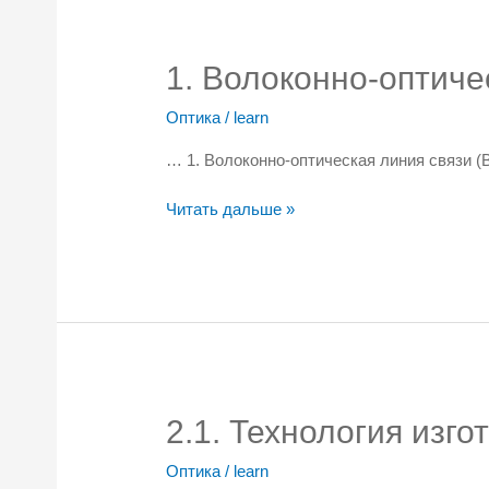
1. Волоконно-оптиче
Оптика
/
learn
… 1. Волоконно-оптическая линия связи 
1.
Читать дальше »
Волоконно-
оптическая
линия
связи
(ВОЛС)
2.1. Технология изг
Оптика
/
learn